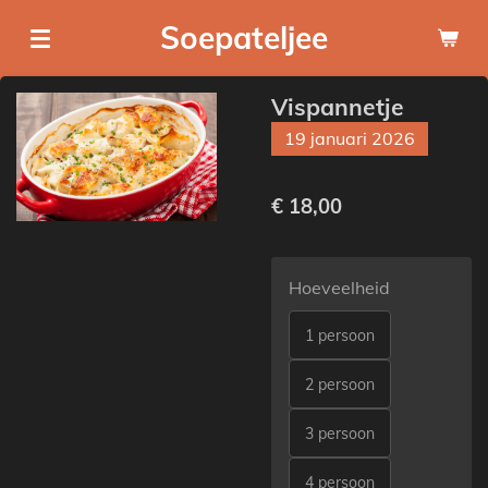
Ga
Soepateljee
direct
naar
Vispannetje
de
hoofdinhoud
19 januari 2026
€ 18,00
Hoeveelheid
1 persoon
2 persoon
3 persoon
4 persoon