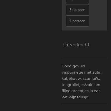
5 persoon
6 persoon
Uitverkocht
Goed gevuld
vispannetje met zalm,
kabeljauw, scampi's,
tongrolletjes/zalm en
fiijne groentjes in een
wit wijnsausje.