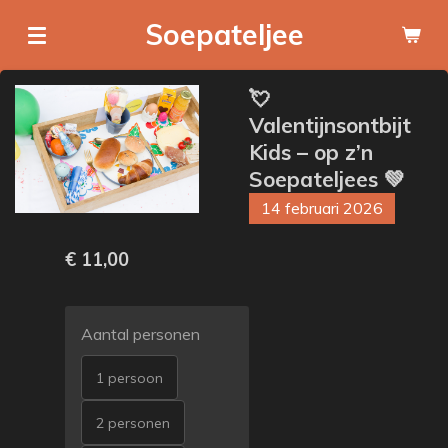
Ga
Soepateljee
direct
naar
💘
de
Valentijnsontbijt
hoofdinhoud
Kids – op z’n
Soepateljees 💚
14 februari 2026
€ 11,00
Aantal personen
1 persoon
2 personen