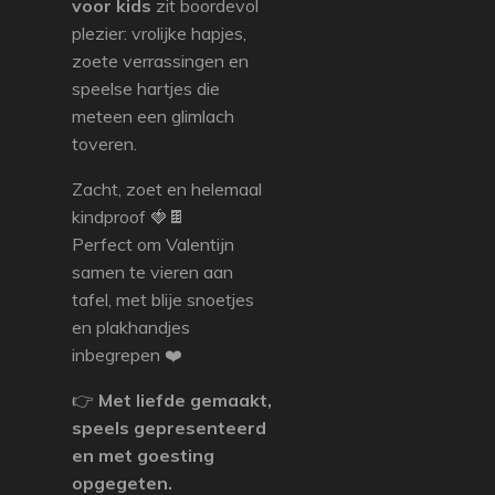
voor kids
zit boordevol
plezier: vrolijke hapjes,
zoete verrassingen en
speelse hartjes die
meteen een glimlach
toveren.
Zacht, zoet en helemaal
kindproof 🍓🍫
Perfect om Valentijn
samen te vieren aan
tafel, met blije snoetjes
en plakhandjes
inbegrepen ❤️
👉
Met liefde gemaakt,
speels gepresenteerd
en met goesting
opgegeten.