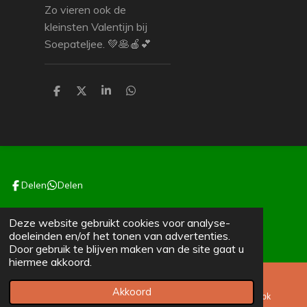
Zo vieren ook de
kleinsten Valentijn bij
Soepateljee. 💚🥞🍎💕
D
D
S
D
e
e
h
e
l
e
a
l
e
l
r
e
n
e
n
Delen
Delen
BE 0804.693.885.
Deze website gebruikt cookies voor analyse-
© 2023 - 2026 Soepateljee
doeleinden en/of het tonen van advertenties.
Powered by
JouwWeb
Door gebruik te blijven maken van de site gaat u
hiermee akkoord.
Akkoord
E-mailadres
Kaart
Facebook